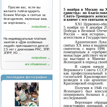
Просим вас, если вы
5 ноября в Москву на 
желаете поблагодарить
единства» по благосло
Божию Матерь и святых за
Свято-Троицкого женско
благодеяния, явленные вам,
и ковчег с его святыми
не жертвовать ...
XXI Церковно-общ
подробнее →
5 ноября по 8 декабря 
Победы в Великой Отечес
Россия – моя история»
агентством и Государств
На индивидуальные платные
Архиепископ Лука 
занятия в «Дом особенных
святых XX века и выдающи
людей» приглашаются дети от
святителя, с марта 199
2,5 лет с диагнозами РАС, ЗПР,
помещенным в серебрян
ЗПРР, УО ...
монастыре действует музе
подробнее →
на выставке в Манеже 
Ясенецкий в период своей
все объявления →
В самом начале 
Верховного Совета СССР 
как профессиональный х
госпиталей Красноярско
последние фотографии
возведен в сан архиепи
Красноярской епархией.
Получив в 1946 го
Ясенецкого был консул
оперировать больных и 
исследований.
Верующие обращаю
предстоящих операций, 