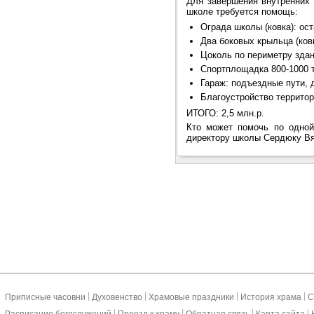
Для завершения внутренних 
школе требуется помощь:
Ограда школы (ковка): ост
Два боковых крыльца (ковк
Цоколь по периметру здани
Спортплощадка 800-1000 т
Гараж: подъездные пути, 
Благоустройство территори
ИТОГО: 2,5 млн.р.
Кто может помочь по одной
директору школы Сердюку Вя
|
|
|
|
Приписные часовни
Духовенство
Храмовые праздники
История храма
С
|
|
|
|