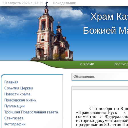
10 августа 2026 г., 13:35, Понедельник
Храм Ка
Божией Ма
о храме
распис
Объявления.
Главная
События Церкви
Новости храма
Приходская жизнь
Публикации
С 5 ноября по 8 
«Православная Русь – к
Троицкая Православная газета
совместно с Федеральн
Стенгазета
историко-документальн
празднования 80-летия П
Фотографии