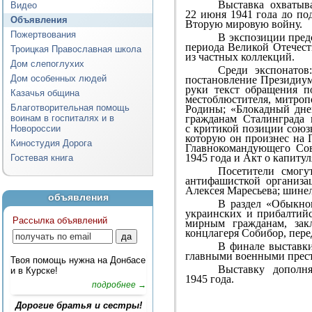
Выставка охватыв
Видео
22 июня 1941 года до по
Объявления
Вторую мировую войну.
Пожертвования
В экспозиции пред
периода Великой Отечест
Троицкая Православная школа
из частных коллекций.
Дом слепоглухих
Среди экспонато
Дом особенных людей
постановление Президиум
руки текст обращения 
Казачья община
местоблюстителя, митроп
Благотворительная помощь
Родины; «Блокадный дне
гражданам Сталинграда 
воинам в госпиталях и в
с критикой позиции союз
Новороссии
которую он произнес на 
Киностудия Дорога
Главнокомандующего Сов
1945 года и Акт о капиту
Гостевая книга
Посетители смогу
антифашисткой организа
Алексея Маресьева; шине
объявления
В раздел «Обыкно
украинских и прибалтий
Рассылка объявлений
мирным гражданам, зак
концлагеря Собибор, пере
В финале выставки
главными военными прес
Твоя помощь нужна на Донбасе
Выставку дополня
и в Курске!
1945 года.
подробнее →
Дорогие братья и сестры!