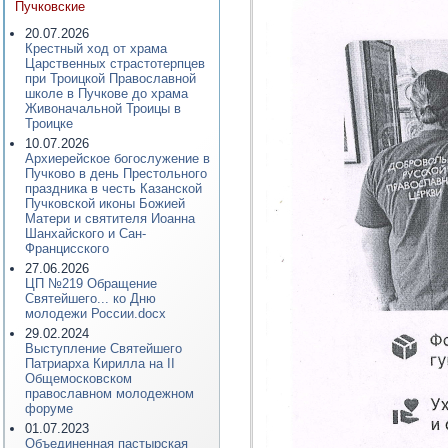
Пучковские
20.07.2026
Крестный ход от храма
Царственных страстотерпцев
при Троицкой Православной
школе в Пучкове до храма
Живоначальной Троицы в
Троицке
10.07.2026
Архиерейское богослужение в
Пучково в день Престольного
праздника в честь Казанской
Пучковской иконы Божией
Матери и святителя Иоанна
Шанхайского и Сан-
Францисского
27.06.2026
ЦП №219 Обращение
Святейшего... ко Дню
молодежи России.docx
29.02.2024
Выступление Святейшего
Патриарха Кирилла на II
Общемосковском
православном молодежном
форуме
01.07.2023
Объединенная пастырская