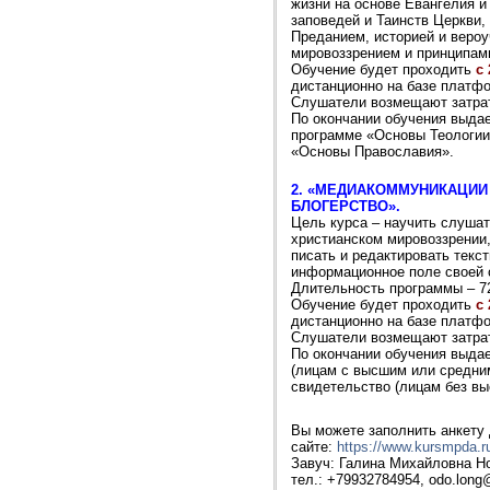
жизни на основе Евангелия и
заповедей и Таинств Церкви
Преданием, историей и веро
мировоззрением и принципам
Обучение будет проходить
с
дистанционно на базе платф
Слушатели возмещают затрат
По окончании обучения выда
программе «Основы Теологии
«Основы Православия».
2. «МЕДИАКОММУНИКАЦИИ
БЛОГЕРСТВО».
Цель курса – научить слушат
христианском мировоззрении
писать и редактировать текст
информационное поле своей 
Длительность программы – 72
Обучение будет проходить
с
дистанционно на базе платф
Слушатели возмещают затрат
По окончании обучения выда
(лицам с высшим или средни
свидетельство (лицам без вы
Вы можете заполнить анкету
сайте:
https://www.kursmpda.r
Завуч: Галина Михайловна Н
тел.: +79932784954, odo.lon