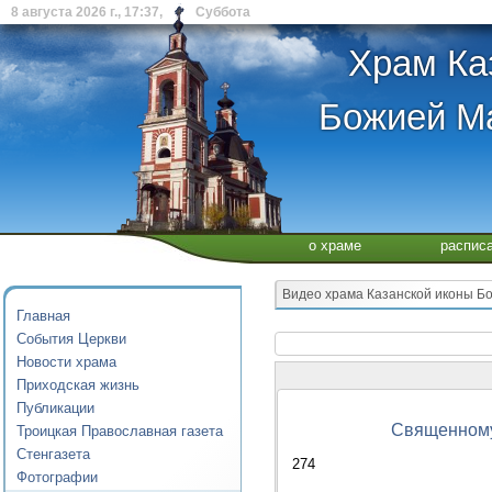
8 августа 2026 г., 17:37, Суббота
Храм Ка
Божией Ма
о храме
распис
Видео храма Казанской иконы Бо
Главная
События Церкви
Новости храма
Приходская жизнь
Публикации
Священномуч
Троицкая Православная газета
Стенгазета
274
Фотографии