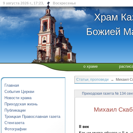
9 августа 2026 г., 17:23, Воскресенье
Храм Ка
Божией Ма
о храме
распис
Статьи, проповеди
→ Михаил Ска
Главная
События Церкви
Приходская газета № 134 сен
Новости храма
Приходская жизнь
Михаил Скаб
Публикации
Троицкая Православная газета
Стенгазета
II век
Фотографии
Как ни много общего у II в. 