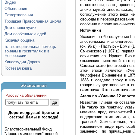
Видео
(в состоянии, напр., просвещ
Объявления
эпохе мужей апостольских,
богослужение этого века н
Пожертвования
свободы и первообразования 
Троицкая Православная школа
особенно в своих каноничес
Дом слепоглухих
Источники
Дом особенных людей
Указания на богослужение II 
Казачья община
апостольских и апологетов. 
(ок. 96 г.), «Пастырь» Ермы (
Благотворительная помощь
воинам в госпиталях и в
Смирнского († 167 г.), перва
Новороссии
сочинения св. Иринея Лион
языческих писателей того 
Киностудия Дорога
Самосатского (во второй пол
Гостевая книга
этой эпохи является «Уче
Филофеем Вриеннием в 1875 
1883 г. создало эпоху в и
говорит существование в е
объявления
памятника. Этот памятник ле
Рассылка объявлений
Агапа по «Учению 12 апост
Известие Плиния не оставля
На такую же практику указ
молитва пред евхаристией
Дорогие друзья! Братья и
содержание этих молитв, т
сестры! Дамы и господа!
трапезой. Замечательно, ч
измененном виде приспособ
Благотворительный Фонд
заменено «по причащении».
"Дорога милосердия" весной