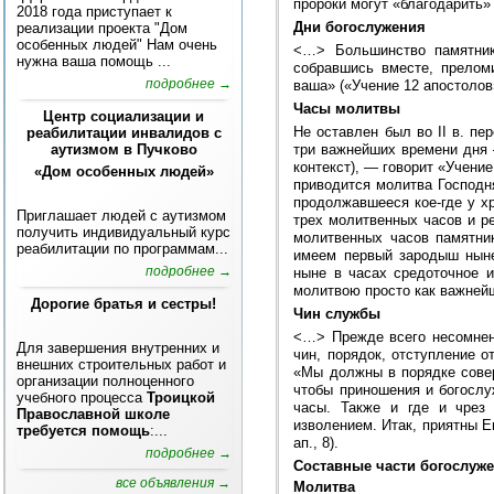
пророки могут «благодарить»
2018 года приступает к
Дни богослужения
реализации проекта "Дом
особенных людей" Нам очень
<…> Большинство памятнико
нужна ваша помощь ...
собравшись вместе, прелом
подробнее →
ваша» («Учение 12 апостолов
Часы молитвы
Центр социализации и
Не оставлен был во II в. п
реабилитации инвалидов с
аутизмом в Пучково
три важнейших времени дня —
контекст), — говорит «Учени
«Дом особенных людей»
приводится молитва Господн
продолжавшееся кое-где у х
Приглашает людей с аутизмом
трех молитвенных часов и р
получить индивидуальный курс
молитвенных часов памятник
реабилитации по программам...
имеем первый зародыш ныне
подробнее →
ныне в часах средоточное 
молитвою просто как важнейш
Дорогие братья и сестры!
Чин службы
<…> Прежде всего несомнен
Для завершения внутренних и
чин, порядок, отступление о
внешних строительных работ и
«Мы должны в порядке совер
организации полноценного
чтобы приношения и богослу
учебного процесса
Троицкой
часы. Также и где и чрез
Православной школе
изволением. Итак, приятны Е
требуется помощь
:...
ап., 8).
подробнее →
Составные части богослуж
все объявления →
Молитва