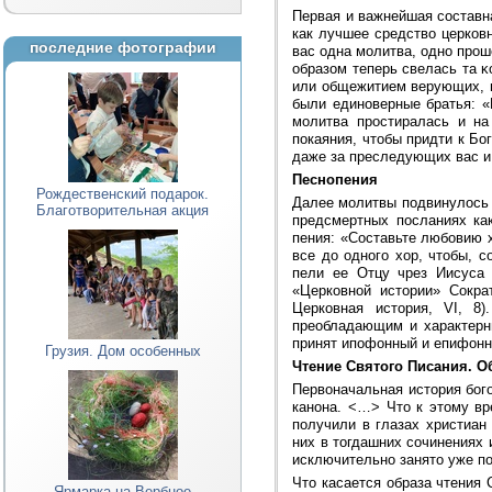
Первая и важнейшая составна
как лучшее средство церков
последние фотографии
вас одна молитва, одно прош
образом теперь свелась та κ
или общежитием верующих, 
были единоверные братья: «
молитва простиралась и на
покаяния, чтобы придти к Бо
даже за преследующих вас и
Песнопения
Рождественский подарок.
Далее молитвы подвинулось 
Благотворительная акция
предсмертных посланиях ка
пения: «Составьте любовию 
все до одного хор, чтобы, 
пели ее Отцу чрез Иисуса 
«Церковной истории» Сокра
Церковная история, VI, 8
преобладающим и характерны
принят ипофонный и епифон
Грузия. Дом особенных
Чтение Святого Писания. О
Первоначальная история бого
канона. <…> Что к этому вр
получили в глазах христиан
них в тогдашних сочинениях 
исключительно занято уже по
Что касается образа чтения 
Ярмарка на Вербное