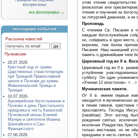
этом чтении свидетельство 
воскресенье
(епископом или пресвитером
чтения и поучения за богос
все фотографии →
за литургией диаконом, а не
Проповедь
последние события
С чтением Св. Писания в т
каждым богослужебным собр
Рассылка новостей
но, собираясь в одно место
впрочем, тем более пропо
Писания. Наш нынешний уста
Пучковские
память о древнейшем типе б
Церковный год во II в. Вос
20.07.2026
Крестный ход от храма
Церковный год во II в. разв
Царственных страстотерпцев
углубление унаследованны
при Троицкой Православной
субботу. Он один упоминает
школе в Пучкове до храма
«Учении 12 апостолов». <…>
Живоначальной Троицы в
Мученические памяти.
Троицке
От II в. имеем первые изв
10.07.2026
находится в мученических акт
Архиерейское богослужение в
в пении гимнов, христиане 
Пучково в день Престольного
прославлять Господа Иису
праздника в честь Казанской
Пучковской иконы Божией
(natalitiae). Этот взгляд 
Матери и святителя Иоанна
рождения святых, исключая
Шанхайского и Сан-
исключая Рождества Христо
Францисского
только местными, но не об
праздники в честь святых. П
27.06.2026