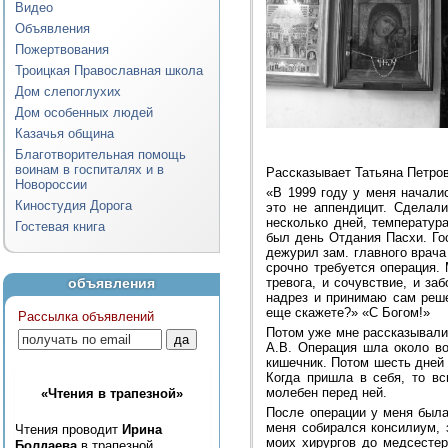
Видео
Объявления
Пожертвования
Троицкая Православная школа
Дом слепоглухих
Дом особенных людей
Казачья община
Благотворительная помощь
воинам в госпиталях и в
Рассказывает Татьяна Петров
Новороссии
«В 1999 году у меня начали
Киностудия Дорога
это не аппендицит. Сделал
несколько дней, температур
Гостевая книга
был день Отдания Пасхи. Го
дежурил зам. главного врача
срочно требуется операция. 
объявления
тревога, и сочувствие, и за
надрез и принимаю сам реше
еще скажете?» «С Богом!»
Рассылка объявлений
Потом уже мне рассказывали
А.В. Операция шла около во
кишечник. Потом шесть дней 
Когда пришла в себя, то в
молебен перед ней.
«Чтения в трапезной»
После операции у меня была
меня собирался консилиум, 
Чтения проводит
Ирина
моих хирургов до медсестер
Болдаева
в трапезной