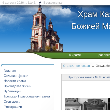
9 августа 2026 г., 11:45, Воскресенье
Храм Ка
Божией Ма
о храме
распис
Статьи, проповеди
→ Откуда бер
Главная
События Церкви
Приходская газета № 83 нояб
Новости храма
Приходская жизнь
Публикации
Троицкая Православная газета
Стенгазета
Фотографии