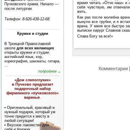
время читать «Отче наш» и «
Пучковского храма. Начало —
себя чувствую, им отвечали
после литургии.
жить.
Как раз после молебна врач
Телефон: 8-926-439-12-68.
вынули все трубки, и я вст
врача. У меня все быстро з
выписки хирург Славнов сказа
Кружки и студии
Слава Богу за все!»
В Троицкой Православной
школе
для всех желающих
открыты кружки и студии:
английский язык, хор,
хореография, шахматы, гитара,
...
Комментарии [
подробнее →
«Дом слепоглухих»
в Пучково предлагает
подарочный набор
фирменного «пучковского»
варенья
.
• Оригинальный, красивый и
нужный подарок, который уж
точно придется к месту в
любой ситуации!
• Вкусное лакомство для
себя и близких