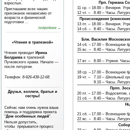
Прп. Германа Со
взрослых.
11 ср. –
18.00 –
Вечерня. Ут
Приглашаем всех наших
12 чт. –
8.40 –
Часы. Литург
прихожанок независимо от
возраста и физической
Происхождение (изнесение
подготовки ...
13 пт. –
18.00 –
Вечерня. Ут
подробнее →
14 сб. –
8.40 –
Часы. Литург
Блж. Василия Московског
«Чтения в трапезной»
14 сб. –
17.00 –
Всенощное б
15 вс. –
8.40 –
Часы. Литург
Чтения проводит
Ирина
Болдаева
в трапезной
17 вт. –
8.00 –
Утреня. Часы
Пучковского храма. Начало —
после литургии.
18 ср. –
17.00 –
Всенощное б
Телефон: 8-926-439-12-68.
19 чт. –
7.10 –
Школьный хр
9.10 –
Часы. Литург
Прпп. Зос
Друзья, коллеги, братья и
20 пт. –
17.00 –
Водосвятие, 
сестры!
21 сб. –
8.40 –
Часы. Литург
Не
Сейчас нам очень нужна ваша
помощь и поддержка проекта
21 сб. –
17.00 –
Всенощное б
"
Дом особенных людей
".
22 вс. –
8.40 –
Часы. Литург
Нельзя допустить,
Собор
чтобы прерывался процесс