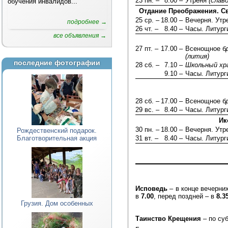
23 пн. –
8.00 –
Утреня
(слав
обучения инвалидов...
Отдание Преображения. Св
25 ср. –
18.00 –
Вечерня. Ут
подробнее →
26 чт. –
8.40 –
Часы. Литург
все объявления →
27 пт. –
17.00 –
Всенощное бд
(лития)
последние фотографии
28 сб. –
7.10 –
Школьный хр
9.10 –
Часы. Литург
28 сб. –
17.00 –
Всенощное б
29 вс. –
8.40 –
Часы. Литург
Ик
30 пн. –
18.00 –
Вечерня. Ут
Рождественский подарок.
Благотворительная акция
31 вт. –
8.40 –
Часы. Литург
Исповедь
– в конце вечерни
в
7.00
, перед поздней – в
8.3
Грузия. Дом особенных
Таинство Крещения
– по су