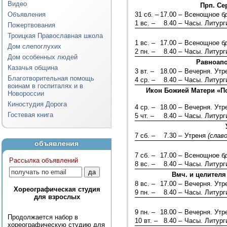
Видео
Прп. Се
Объявления
31 сб. –
17.00 –
Всенощное б
1 вс. –
8.40 –
Часы. Литург
Пожертвования
Троицкая Православная школа
1 вс. –
17.00 –
Всенощное б
Дом слепоглухих
2 пн. –
8.40 –
Часы. Литург
Дом особенных людей
Равноапо
Казачья община
3 вт. –
18.00 –
Вечерня. Ут
Благотворительная помощь
4 ср. –
8.40 –
Часы. Литург
воинам в госпиталях и в
Икон Божией Матери «По
Новороссии
Киностудия Дорога
4 ср. –
18.00 –
Вечерня. Ут
Гостевая книга
5 чт. –
8.40 –
Часы. Литург
7 сб. –
7.30 –
Утреня
(слав
объявления
7 сб. –
17.00 –
Всенощное б
Рассылка объявлений
8 вс. –
8.40 –
Часы. Литург
Вмч. и целителя
8 вс. –
17.00 –
Вечерня. Ут
Хореографическая студия
9 пн. –
8.40 –
Часы. Литург
для взрослых
9 пн. –
18.00 –
Вечерня. Ут
Продолжается набор в
10 вт. –
8.40 –
Часы. Литург
хореографическую студию для