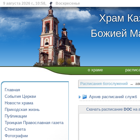
9 августа 2026 г., 10:58, Воскресенье
Храм Ка
Божией Ма
о храме
распис
Расписания богослужений
→ авгу
Главная
События Церкви
Архив расписаний служб
Новости храма
Приходская жизнь
Скачать расписание
DOC
на а
Публикации
Троицкая Православная газета
Стенгазета
Фотографии