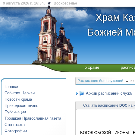
9 августа 2026 г., 16:34, Воскресенье
Храм Ка
Божией Ма
о храме
распис
Расписания богослужений
→ июл
Главная
События Церкви
Архив расписаний служб
Новости храма
Приходская жизнь
Скачать расписание
DOC
на и
Публикации
Троицкая Православная газета
Стенгазета
Фотографии
БОГОЛЮБСКОЙ ИКОНЫ Б