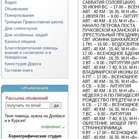
Видео
САВВАТИЯ СОЛОВЕЦКИХ)
30 ИЮНЯ ВС. – 17.00 – В
Объявления
АВТ.: 40 КМ - 16.35; М-Н «В» 
Пожертвования
1 ИЮЛЯ ПН. – 9.00 – ЛИТУР
АВТ.: 40 КМ - 8.15; М-Н «В» -
Троицкая Православная школа
НАЧАЛО ПЕТРОВА ПОСТА
Дом слепоглухих
ПУЧКОВСКОЙ КАЗАНСКОЙ 
Дом особенных людей
(ПРЕСТОЛЬНЫЙ ПРАЗДНИК)
СВТ. ИОАННА ШАНХАЙСКОГ
Казачья община
1 ПН. – 16.00 – ВОДОСВЯ
Благотворительная помощь
АВТ.: 40 КМ - 15.40; М-Н «В» 
воинам в госпиталях и в
17.00 – ВСЕНОЩНОЕ БДЕН
Новороссии
АВТ.: 40 КМ - 16.35; М-Н «В» 
2 ВТ. – 9.00 – ЛИТУРГИЯ 
Киностудия Дорога
АВТ.: 40 КМ - 7.40, 8.15; М-Н 
Гостевая книга
ВЛАДИМИРСКОЙ ИКОНЫ БО
5 ПТ. – 17.00 – ВСЕНОЩНО
АВТ.: 40 КМ - 16.35; М-Н «В» 
6 СБ. – 9.00 – ЛИТУРГИЯ
объявления
АВТ.: 40 КМ - 8.15; М-Н «В» -
НЕДЕЛЯ 2-Я ПО ПЯТИДЕСЯ
Рассылка объявлений
РОЖДЕСТВО ПРЕДТЕЧИ И 
6 СБ. – 17.00 – ВСЕНОЩНО
АВТ.: 40 КМ - 16.35; М-Н «В» 
7 ВС. – 9.00 – ЛИТУРГИЯ
Твоя помощь нужна на Донбасе
АВТ.: 40 КМ - 7.40, 8.15; М-Н 
и в Курске!
ОБРЕТЕНИЕ МОЩЕЙ ПРП.
подробнее →
СТРАННОПРИИМЦА
9 ВТ. – 17.00 – ВСЕНОЩНО
Хореографическая студия
АВТ.: 40 КМ - 16.35; М-Н «В» 