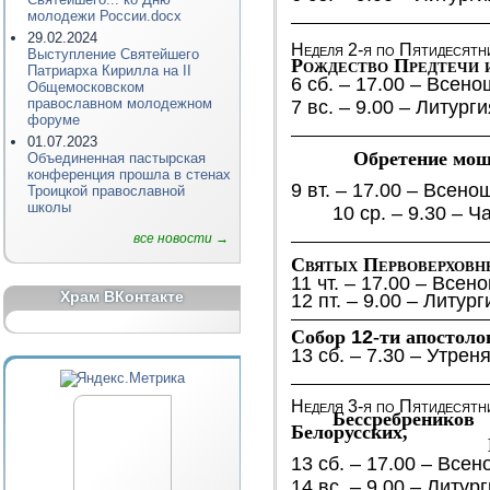
молодежи России.docx
29.02.2024
Неделя 2-я по Пятидесятн
Выступление Святейшего
Рождество Предтечи 
Патриарха Кирилла на II
6 сб. – 17.00 – Всен
Общемосковском
православном молодежном
7 вс. – 9.00 – Литург
форуме
01.07.2023
Обретение мощ
Объединенная пастырская
конференция прошла в стенах
9 вт. – 17.00 –
Всенощ
Троицкой православной
школы
10 ср. – 9.30 – 
все новости →
Святых Первоверховн
11 чт. – 17.00 – Все
Храм ВКонтакте
12 пт. – 9.00 – Литур
Собор
12
-ти апостоло
13 сб. – 7.30 – Утрен
Неделя 3-я по Пятидесятн
Бессребренико
Белорусских,
13 сб. – 17.00 – Вс
14 вс. – 9.00 – Литур