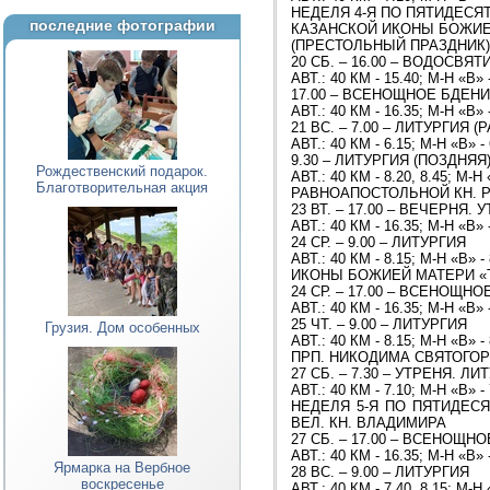
НЕДЕЛЯ 4-Я ПО ПЯТИДЕСЯ
последние фотографии
КАЗАНСКОЙ ИКОНЫ БОЖИ
(ПРЕСТОЛЬНЫЙ ПРАЗДНИК
20 СБ. – 16.00 – ВОДОСВЯ
АВТ.: 40 КМ - 15.40; М-Н «В» 
17.00 – ВСЕНОЩНОЕ БДЕН
АВТ.: 40 КМ - 16.35; М-Н «В» 
21 ВС. – 7.00 – ЛИТУРГИЯ (
АВТ.: 40 КМ - 6.15; М-Н «В» -
9.30 – ЛИТУРГИЯ (ПОЗДНЯЯ)
Рождественский подарок.
АВТ.: 40 КМ - 8.20, 8.45; М-Н 
Благотворительная акция
РАВНОАПОСТОЛЬНОЙ КН. 
23 ВТ. – 17.00 – ВЕЧЕРНЯ.
АВТ.: 40 КМ - 16.35; М-Н «В» 
24 СР. – 9.00 – ЛИТУРГИЯ
АВТ.: 40 КМ - 8.15; М-Н «В» -
ИКОНЫ БОЖИЕЙ МАТЕРИ «
24 СР. – 17.00 – ВСЕНОЩН
АВТ.: 40 КМ - 16.35; М-Н «В» 
25 ЧТ. – 9.00 – ЛИТУРГИЯ
Грузия. Дом особенных
АВТ.: 40 КМ - 8.15; М-Н «В» -
ПРП. НИКОДИМА СВЯТОГО
27 СБ. – 7.30 – УТРЕНЯ. ЛИ
АВТ.: 40 КМ - 7.10; М-Н «В» -
НЕДЕЛЯ 5-Я ПО ПЯТИДЕС
ВЕЛ. КН. ВЛАДИМИРА
27 СБ. – 17.00 – ВСЕНОЩН
АВТ.: 40 КМ - 16.35; М-Н «В» 
Ярмарка на Вербное
28 ВС. – 9.00 – ЛИТУРГИЯ
воскресенье
АВТ.: 40 КМ - 7.40, 8.15; М-Н 