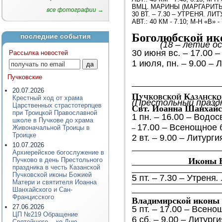
ВМЦ. МАРИНЫ (МАРГАРИТЫ
все фотографии →
30 ВТ. – 7.30 – УТРЕНЯ. ЛИ
АВТ.: 40 КМ - 7.10; М-Н «В» -
Боголюбской ик
последние события
(18 – летие о
30 июня вс
. – 17.00 
Рассылка новостей
1 июля, пн. – 9.00 –
Пучковские
20.07.2026
Пучковской Казанск
Крестный ход от храма
(Престольный празд
Царственных страстотерпцев
Свт. Иоанна Шанхайс
при Троицкой Православной
1 пн. – 16.00 – Вод
школе в Пучкове до храма
17.00
– Всенощное 
Живоначальной Троицы в
–
Троицке
2 вт. – 9.00 – Литурги
10.07.2026
Архиерейское богослужение в
Иконы Б
Пучково в день Престольного
праздника в честь Казанской
Пучковской иконы Божией
5 пт. – 7.30 – Утреня
.
Матери и святителя Иоанна
Шанхайского и Сан-
Францисского
Владимирской иконы 
27.06.2026
5 пт. – 17.00 – Всен
ЦП №219 Обращение
6 сб. – 9.00 – Литург
Святейшего... ко Дню