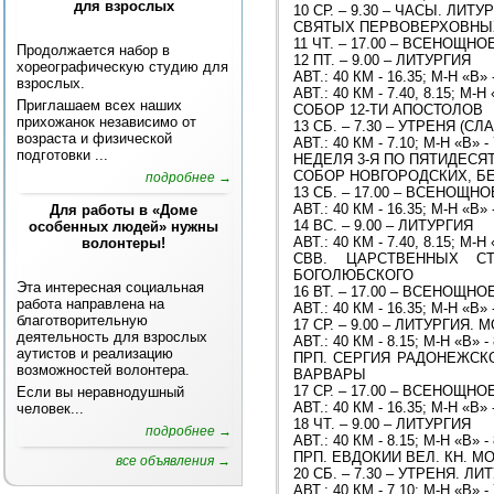
для взрослых
10 СР. – 9.30 – ЧАСЫ. Л
СВЯТЫХ ПЕРВОВЕРХОВНЫХ
11 ЧТ. – 17.00 – ВСЕНОЩН
Продолжается набор в
12 ПТ. – 9.00 – ЛИТУРГИЯ
хореографическую студию для
АВТ.: 40 КМ - 16.35; М-Н «В» 
взрослых.
АВТ.: 40 КМ - 7.40, 8.15; М-Н 
Приглашаем всех наших
СОБОР 12-ТИ АПОСТОЛОВ
прихожанок независимо от
13 СБ. – 7.30 – УТРЕНЯ (
возраста и физической
АВТ.: 40 КМ - 7.10; М-Н «В» -
подготовки ...
НЕДЕЛЯ 3-Я ПО ПЯТИДЕС
СОБОР НОВГОРОДСКИХ, БЕ
подробнее →
13 СБ. – 17.00 – ВСЕНОЩН
АВТ.: 40 КМ - 16.35; М-Н «В» 
Для работы в «Доме
14 ВС. – 9.00 – ЛИТУРГИЯ
особенных людей» нужны
АВТ.: 40 КМ - 7.40, 8.15; М-Н 
волонтеры!
СВВ. ЦАРСТВЕННЫХ СТ
БОГОЛЮБСКОГО
Эта интересная социальная
16 ВТ. – 17.00 – ВСЕНОЩН
работа направлена на
АВТ.: 40 КМ - 16.35; М-Н «В» 
благотворительную
17 СР. – 9.00 – ЛИТУРГИ
деятельность для взрослых
АВТ.: 40 КМ - 8.15; М-Н «В» -
аутистов и реализацию
ПРП. СЕРГИЯ РАДОНЕЖСКО
возможностей волонтера.
ВАРВАРЫ
17 СР. – 17.00 – ВСЕНОЩН
Если вы неравнодушный
АВТ.: 40 КМ - 16.35; М-Н «В» 
человек...
18 ЧТ. – 9.00 – ЛИТУРГИЯ
подробнее →
АВТ.: 40 КМ - 8.15; М-Н «В» -
ПРП. ЕВДОКИИ ВЕЛ. КН. 
все объявления →
20 СБ. – 7.30 – УТРЕНЯ. ЛИ
АВТ.: 40 КМ - 7.10; М-Н «В» -