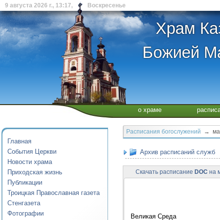
9 августа 2026 г., 13:17, Воскресенье
Храм Ка
Божией Ма
о храме
распис
Расписания богослужений
→ май
Главная
События Церкви
Архив расписаний служб
Новости храма
Приходская жизнь
Скачать расписание
DOC
на м
Публикации
Троицкая Православная газета
Стенгазета
Фотографии
Великая Среда