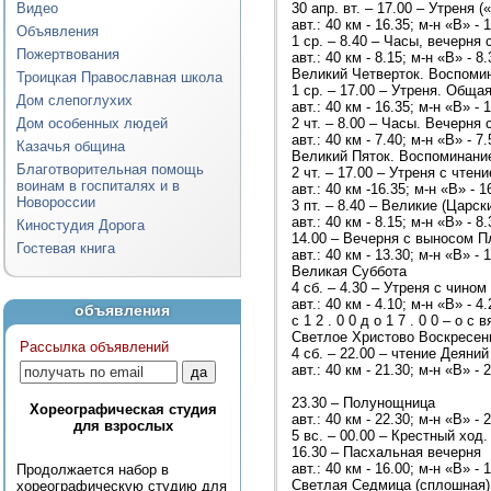
Видео
30 апр. вт. – 17.00 – Утреня 
авт.: 40 км - 16.35; м-н «В» - 
Объявления
1 ср. – 8.40 – Часы, вечерн
Пожертвования
авт.: 40 км - 8.15; м-н «В» - 8.
Великий Четверток. Воспоми
Троицкая Православная школа
1 ср. – 17.00 – Утреня. Обща
Дом слепоглухих
авт.: 40 км - 16.35; м-н «В» - 
Дом особенных людей
2 чт. – 8.00 – Часы. Вечерня
авт.: 40 км - 7.40; м-н «В» - 7.
Казачья община
Великий Пяток. Воспоминани
Благотворительная помощь
2 чт. – 17.00 – Утреня с чте
воинам в госпиталях и в
авт.: 40 км -16.35; м-н «В» - 1
Новороссии
3 пт. – 8.40 – Великие (Царс
авт.: 40 км - 8.15; м-н «В» - 8.
Киностудия Дорога
14.00 – Вечерня с выносом 
Гостевая книга
авт.: 40 км - 13.30; м-н «В» - 
Великая Суббота
4 сб. – 4.30 – Утреня с чино
авт.: 40 км - 4.10; м-н «В» - 4.
объявления
с 1 2 . 0 0 д о 1 7 . 0 0 – о с в
Светлое Христово Воскресен
Рассылка объявлений
4 сб. – 22.00 – чтение Деяни
авт.: 40 км - 21.30; м-н «В» - 
23.30 – Полунощница
Хореографическая студия
авт.: 40 км - 22.30; м-н «В» - 
для взрослых
5 вс. – 00.00 – Крестный ход
16.30 – Пасхальная вечерня
авт.: 40 км - 16.00; м-н «В» - 
Продолжается набор в
Светлая Седмица (сплошная)
хореографическую студию для