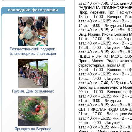
авт.: 40 км - 7.40, 8.15; м-н «В
РАДОНИЦА. ПОМИНОВЕНИЕ У
последние фотографии
Прор. Иеремии. Прп. Пафнути
13 пн. – 17.00 – Вечерня. Утр
авт.: 40 км - 16.35; м-н «В» - 
14 вт. – 9.00 – Литургия. Пан
авт.: 40 км - 8.15; м-н «В» - 8.
Вмц. Ирины. Иконы Божией 
17 пт. – 17.00 – Вечерня. Утр
авт.: 40 км - 16.35; м-н «В» - 
18 сб. – 9.00 – Литургия. Мо
Рождественский подарок.
авт.: 40 км - 8.15; м-н «В» - 8.
Благотворительная акция
НЕДЕЛЯ 3-Я ПО ПАСХЕ, С
Прпп. Михея Радонежского
страстотерпца Николая II)
18 сб. – 17.00 – Всенощное б
авт.: 40 км - 16.35; м-н «В» - 
19 вс. – 9.00 – Литургия
авт.: 40 км - 7.40, 8.15; м-н «В
Апостола и евангелиста Иоан
Грузия. Дом особенных
20 пн. – 17.00 – Всенощное б
авт.: 40 км - 16.35; м-н «В» - 
21 вт. – 9.00 – Литургия
авт.: 40 км - 8.15; м-н «В» - 8.
СВТ. НИКОЛАЯ ЧУДОТВОРЦА. 
21 вт. – 17.00 – Всенощное б
авт.: 40 км - 16.35; м-н «В» - 
22 ср. – 9.00 – Литургия
авт.: 40 км - 8.15; м-н «В» - 8.
Ярмарка на Вербное
Равноапп. Мефодия и Кирилл