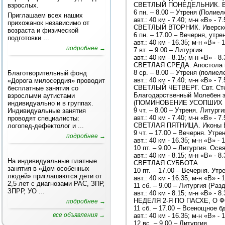
СВЕТЛЫЙ ПОНЕДЕЛЬНИК. Вмч.
взрослых.
6 пн. – 8.00 – Утреня (Полиел
Приглашаем всех наших
авт.: 40 км - 7.40; м-н «В» - 7.
прихожанок независимо от
СВЕТЛЫЙ ВТОРНИК. Иверской
возраста и физической
6 пн. – 17.00 – Вечерня, утре
подготовки ...
авт.: 40 км - 16.35; м-н «В» - 
подробнее →
7 вт. – 9.00 – Литургия
авт.: 40 км - 8.15; м-н «В» - 8.
СВЕТЛАЯ СРЕДА. Апостола и 
8 ср. – 8.00 – Утреня (полиел
Благотворительный фонд
авт.: 40 км - 7.40; м-н «В» - 7.
«Дорога милосердия» проводит
СВЕТЛЫЙ ЧЕТВЕРГ. Свт. Сте
бесплатные занятия со
Благодарственный Молебен з
взрослыми аутистами
(ПОМИНОВЕНИЕ УСОПШИХ ВО
индивидуально и в группах.
9 чт. – 8.00 – Утреня. Литург
Индивидуальные занятия
авт.: 40 км - 7.40; м-н «В» - 7.
проводят специалисты:
СВЕТЛАЯ ПЯТНИЦА. Иконы Б
логопед-дефектолог и ...
9 чт. – 17.00 – Вечерня. Утре
подробнее →
авт.: 40 км - 16.35; м-н «В» - 
10 пт. – 9.00 – Литургия. Ос
авт.: 40 км - 8.15; м-н «В» - 8.
На индивидуальные платные
СВЕТЛАЯ СУББОТА
занятия в «Дом особенных
10 пт. – 17.00 – Вечерня. Утр
людей» приглашаются дети от
авт.: 40 км - 16.35; м-н «В» - 
2,5 лет с диагнозами РАС, ЗПР,
11 сб. – 9.00 – Литургия (Ра
ЗПРР, УО ...
авт.: 40 км - 8.15; м-н «В» - 8.
НЕДЕЛЯ 2-Я ПО ПАСХЕ, О ФО
подробнее →
11 сб. – 17.00 – Всенощное б
все объявления →
авт.: 40 км - 16.35; м-н «В» - 
12 вс. – 9.00 – Литургия