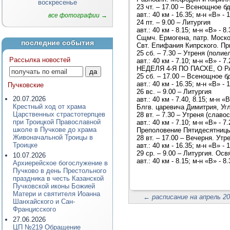
воскресенье
23 чт. – 17.00 – Всенощное б
авт.: 40 км - 16.35; м-н «В» - 
все фотографии →
24 пт. – 9.00 – Литургия
авт.: 40 км - 8.15; м-н «В» - 8.
Сщмч. Ермогена, патр. Моско
последние события
Свт. Епифания Кипрского. Пр
25 сб. – 7.30 – Утреня (полие
Рассылка новостей
авт.: 40 км - 7.10; м-н «В» - 7.
НЕДЕЛЯ 4-Я ПО ПАСХЕ, О 
25 сб. – 17.00 – Всенощное б
авт.: 40 км - 16.35; м-н «В» - 
Пучковские
26 вс. – 9.00 – Литургия
20.07.2026
авт.: 40 км - 7.40, 8.15; м-н «В
Крестный ход от храма
Блгв. царевича Димитрия, Уг
Царственных страстотерпцев
28 вт. – 7.30 – Утреня (славо
при Троицкой Православной
авт.: 40 км - 7.10; м-н «В» - 7.
школе в Пучкове до храма
Преполовение Пятидесятницы
Живоначальной Троицы в
28 вт. – 17.00 – Вечерня. Утр
Троицке
авт.: 40 км - 16.35; м-н «В» - 
29 ср. – 9.00 – Литургия. Ос
10.07.2026
авт.: 40 км - 8.15; м-н «В» - 8.
Архиерейское богослужение в
Пучково в день Престольного
праздника в честь Казанской
Пучковской иконы Божией
Матери и святителя Иоанна
←
расписание на апрель 20
Шанхайского и Сан-
Францисского
27.06.2026
ЦП №219 Обращение